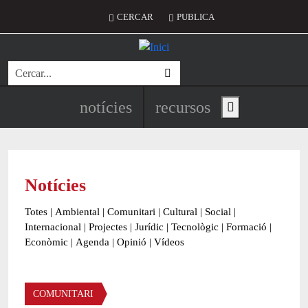
Vés al contingut
Menú del compte d'usuari
CERCAR
PUBLICA
Cerca
Navegació principal de l'encapç
notícies
recursos
Show main menu
Notícies
Totes
|
Ambiental
|
Comunitari
|
Cultural
|
Social
|
Internacional
|
Projectes
|
Jurídic
|
Tecnològic
|
Formació
|
Econòmic
|
Agenda
|
Opinió
|
Vídeos
Àmbit de la notícia
COMUNITARI