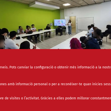
erveis. Pots canviar la configuració o obtenir més informació a la nostr
socials
entre de Noves Oportunitats Start Barcelona Costa Nor
nes amb informació personal o per a reconèixer-te quan inicies sess
le professional és molt més que una eina
ompanyament: és el motor del canvi.
de visites o l’activitat. Gràcies a elles podem millorar constantmen