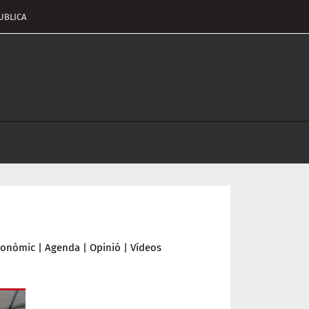
UBLICA
pçalament
nu
conòmic
|
Agenda
|
Opinió
|
Vídeos