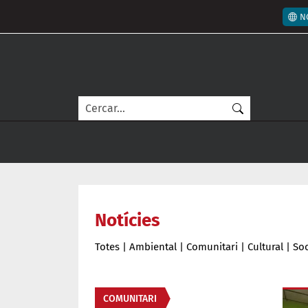
Vés al contingut
Men
N
Cerca
Notícies
Totes
|
Ambiental
|
Comunitari
|
Cultural
|
Soc
Àmbit de la notícia
COMUNITARI