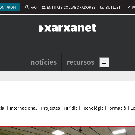
ú del compte d'usuari
ON PROFIT
FAQ
ENTITATS COL·LABORADORES
BUTLLETÍ
P
Navegació principal de l'enca
notícies
recursos
Show main me
ial
|
Internacional
|
Projectes
|
Jurídic
|
Tecnològic
|
Formació
|
E