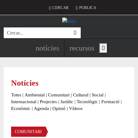
Vés al contingut
Menú del compte d'usuari
CERCAR
PUBLICA
Cerca
Navegació principal de l'encapç
notícies
recursos
Show main menu
Notícies
Totes
|
Ambiental
|
Comunitari
|
Cultural
|
Social
|
Internacional
|
Projectes
|
Jurídic
|
Tecnològic
|
Formació
|
Econòmic
|
Agenda
|
Opinió
|
Vídeos
Àmbit de la notícia
COMUNITARI