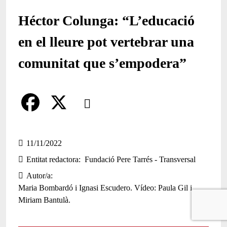
Héctor Colunga: “L’educació
en el lleure pot vertebrar una
comunitat que s’empodera”
Comparteix
Compartir en altres xarxes socials
F
X
a
11/11/2022
Entitat redactora
Fundació Pere Tarrés - Transversal
c
Autor/a
e
Maria Bombardó i Ignasi Escudero. Vídeo: Paula Gil i
b
Miriam Bantulà.
o