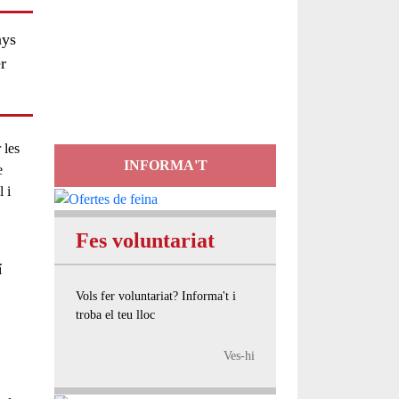
Servei
nys
d'Assessorament
r
gratuït per a entitats
 les
INFORMA'T
e
l i
Fes voluntariat
í
Vols fer voluntariat? Informa't i
troba el teu lloc
Ves-hi