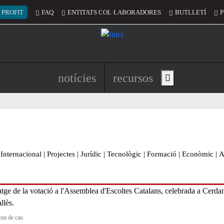
 del compte d'usuari
 PROFIT
FAQ
ENTITATS COL·LABORADORES
BUTLLETÍ
P
Navegació principal de l'encapç
notícies
recursos
Show main menu
Internacional
|
Projectes
|
Jurídic
|
Tecnològic
|
Formació
|
Econòmic
|
A
om de cau