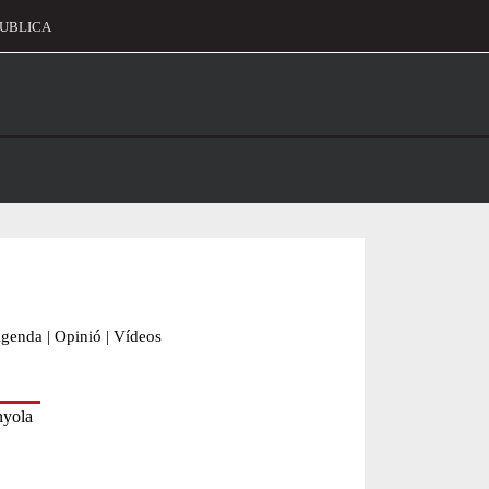
UBLICA
alament
genda
|
Opinió
|
Vídeos