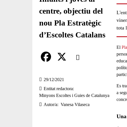
centre, objectiu del
L'ent
vinen
nou Pla Estratègic
tota l
d’Escoltes Catalans
El
Pla
Comparteix
perso
educa
políti
Compartir en altres xarxes socia
F
X
parti
a
29/12/2021
Es tr
Entitat redactora
c
a segu
Minyons Escoltes i Guies de Catalunya
e
concre
Autor/a
Vanesa Vilaseca
b
Una 
o