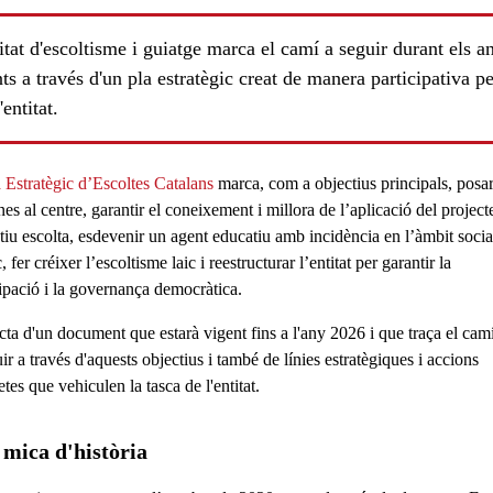
itat d'escoltisme i guiatge marca el camí a seguir durant els a
ts a través d'un pla estratègic creat de manera participativa pe
'entitat.
 Estratègic d’Escoltes Catalans
marca, com a objectius principals,
posar
nes al centre
, garantir el coneixement i millora de l’aplicació del
project
tiu escolta
, esdevenir un agent educatiu amb
incidència en l’àmbit socia
c
, fer
créixer l’escoltisme laic
i reestructurar l’entitat per
garantir la
ls
cipació i la governança democràtica
.
acta d'un document que estarà
vigent fins a l'any 2026
i que traça el cam
ir a través d'aquests objectius i també de línies estratègiques i accions
tes que vehiculen la tasca de l'entitat.
mica d'història