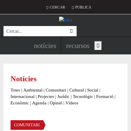
Vés al contingut
Menú del compte d'usuari
CERCAR
PUBLICA
Cerca
Navegació principal de l'encapç
notícies
recursos
Show main menu
Notícies
Totes
|
Ambiental
|
Comunitari
|
Cultural
|
Social
|
Internacional
|
Projectes
|
Jurídic
|
Tecnològic
|
Formació
|
Econòmic
|
Agenda
|
Opinió
|
Vídeos
Àmbit de la notícia
COMUNITARI