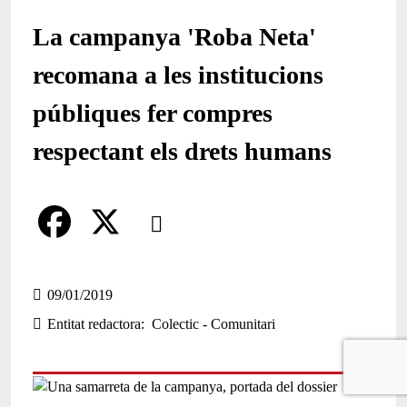
La campanya 'Roba Neta'
recomana a les institucions
públiques fer compres
respectant els drets humans
Comparteix
Compartir en altres xarxes socials
F
X
a
09/01/2019
Entitat redactora
Colectic - Comunitari
c
e
b