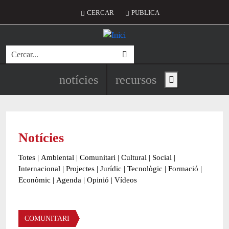
Vés al contingut
Menú del compte d'usuari
CERCAR
PUBLICA
Cerca
Navegació principal de l'encapç
notícies
recursos
Show main menu
Notícies
Totes
|
Ambiental
|
Comunitari
|
Cultural
|
Social
|
Internacional
|
Projectes
|
Jurídic
|
Tecnològic
|
Formació
|
Econòmic
|
Agenda
|
Opinió
|
Vídeos
Àmbit de la notícia
COMUNITARI