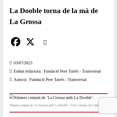
La Dooble torna de la mà de
La Grossa
Comparteix
Compartir en altres xarxes socials
F
X
a
03/07/2023
Entitat redactora
Fundació Pere Tarrés - Transversal
c
Autor/a
Fundació Pere Tarrés - Transversal
e
b
o
Número conjunt de ‘La Grossa amb La Dooble’. Font: Loteries de Catalunya
o