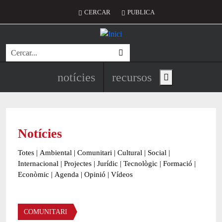
Vés al contingut
Menú del compte d'usuari
CERCAR
PUBLICA
Cerca
Navegació principal de l'encapç
notícies
recursos
Show main menu
Notícies
Totes
|
Ambiental
|
Comunitari
|
Cultural
|
Social
|
Internacional
|
Projectes
|
Jurídic
|
Tecnològic
|
Formació
|
Econòmic
|
Agenda
|
Opinió
|
Vídeos
Àmbit de la notícia
COMUNITARI