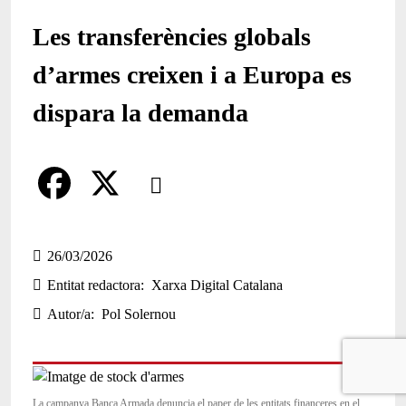
Les transferències globals
d’armes creixen i a Europa es
dispara la demanda
Comparteix
Compartir en altres xarxes socials
F
X
a
26/03/2026
Entitat redactora
Xarxa Digital Catalana
c
Autor/a
Pol Solernou
e
b
o
La campanya Banca Armada denuncia el paper de les entitats financeres en el