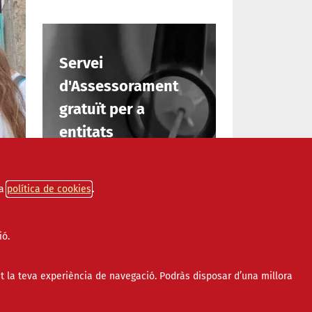
Servei
d'Assessorament
gratuït per a
entitats
INFORMA'T
a
política de cookies
un grup
ió.
t la teva experiència de navegació. Podràs disposar d’una millora
 a la