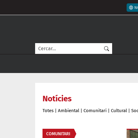
Vés al contingut
Men
N
Cerca
Notícies
Totes
|
Ambiental
|
Comunitari
|
Cultural
|
Soc
Àmbit de la notícia
COMUNITARI