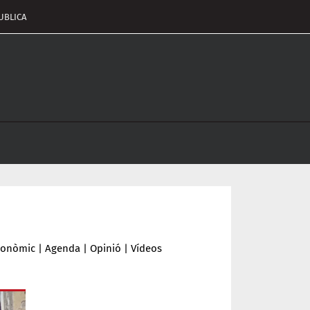
UBLICA
pçalament
nu
conòmic
|
Agenda
|
Opinió
|
Vídeos