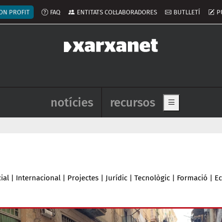
ú del compte d'usuari
ON PROFIT
FAQ
ENTITATS COL·LABORADORES
BUTLLETÍ
P
Navegació principal de l'enca
notícies
recursos
Show main me
ial
|
Internacional
|
Projectes
|
Jurídic
|
Tecnològic
|
Formació
|
E