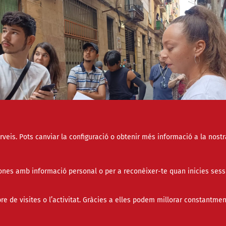
socials
erveis. Pots canviar la configuració o obtenir més informació a la nostr
 Gabarre, de l'associació Carabutsí, explicant la ruta de la rumba catalana per a 
cooperativa Colectic. Font: Colectic
nes amb informació personal o per a reconèixer-te quan inicies sess
butsí organitza una ruta a l'Ecomuseu Urbà Gitano de
de visites o l’activitat. Gràcies a elles podem millorar constantmen
elona per a un grup de la cooperativa Colectic gràcies
a BCN Antirumors.