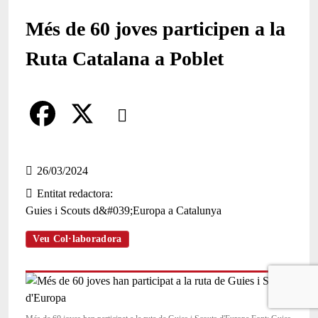
Més de 60 joves participen a la
Ruta Catalana a Poblet
Comparteix
Compartir en altres xarxes socials
F
X
a
26/03/2024
Entitat redactora
c
Guies i Scouts d&#039;Europa a Catalunya
e
Veu Col·laboradora
b
o
o