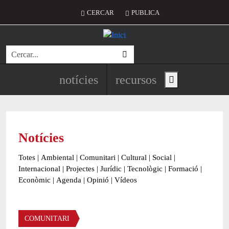
Vés al contingut
Menú del compte d'usuari
CERCAR
PUBLICA
Cerca
Navegació principal de l'encapç
notícies
recursos
Show main menu
Notícies
Totes
|
Ambiental
|
Comunitari
|
Cultural
|
Social
|
Internacional
|
Projectes
|
Jurídic
|
Tecnològic
|
Formació
|
Econòmic
|
Agenda
|
Opinió
|
Vídeos
Àmbit de la notícia
COMUNITARI