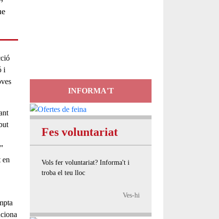
ue
Servei
d'Assessorament
gratuït per a entitats
cció
 i
oves
INFORMA'T
ant
but
Fes voluntariat
s"
t en
Vols fer voluntariat? Informa't i
troba el teu lloc
Ves-hi
mpta
nciona