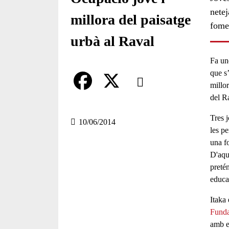
netej
millora del paisatge
fome
urbà al Raval
Fa un
Comparteix
que s
millor
del R
Compartir en altres xarxes socia
F
X
Tres j
a
10/06/2014
les p
c
una f
D'aqu
e
pretén
b
educac
o
Itaka 
Funda
o
amb e