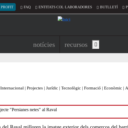
 del compte d'usuari
 PROFIT
FAQ
ENTITATS COL·LABORADORES
BUTLLETÍ
P
Navegació principal de l'encapç
notícies
recursos
Show main menu
Internacional
|
Projectes
|
Jurídic
|
Tecnològic
|
Formació
|
Econòmic
|
A
 del Raval milloren la imatge exterior dels comerços del barri