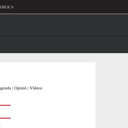
UBLICA
alament
genda
|
Opinió
|
Vídeos
,