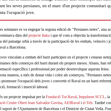
ant les seves persianes, en el marc d'un projecte comunitari q
nta l'ocupació jove.
es setmanes es va engegar la segona edició de "Persianes netes", una a
’emmarca dins del
projecte Itaka
i que té com a objectiu la
transformació
a del paisatge urbà
a través de la participació de les entitats, veïns/es i j
aval a Barcelona.
ls
oves vinculats a entitats del barri participen en el projecte i estaran netej
ersianes dels
comerços
del barri durant els propers mesos. Abans, han re
ormació específica i professional per poder desenvolupar aquesta feina.
esta manera, a més de donar vida i color als comerços, "Persianes nete
 promoure l'ocupació dels joves i convertir el Raval en un barri referen
ió, formació i inserció laboral
.
és un projecte impulsat per la
Fundació Tot Raval
,
Impulsem SCCL
, la
ció Centre Obert Joan Salvador Gavina
,
AEIRaval
i
el Teb
. També co
l suport de l'Ajuntament de Barcelona i el Districte de Ciutat Vella. Fu