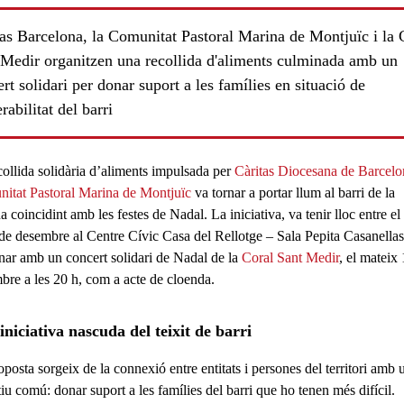
tas Barcelona, la Comunitat Pastoral Marina de Montjuïc i la 
 Medir organitzen una recollida d'aliments culminada amb un
rt solidari per donar suport a les famílies en situació de
rabilitat del barri
collida solidària d’aliments
impulsada per
Càritas Diocesana de Barcelo
ls
itat Pastoral Marina de Montjuïc
va tornar a portar llum al barri de la
 coincidint amb les festes de Nadal. La iniciativa, va tenir lloc entre el
 de desembre al Centre Cívic Casa del Rellotge – Sala Pepita Casanellas
nar amb un
concert solidari de Nadal de la
Coral Sant Medir
, el mateix
bre a les 20 h
, com a acte de cloenda.
iniciativa nascuda del teixit de barri
oposta sorgeix de la
connexió entre entitats i persones del territori
amb 
tiu comú: donar
suport a les famílies del barri
que ho tenen més difícil.