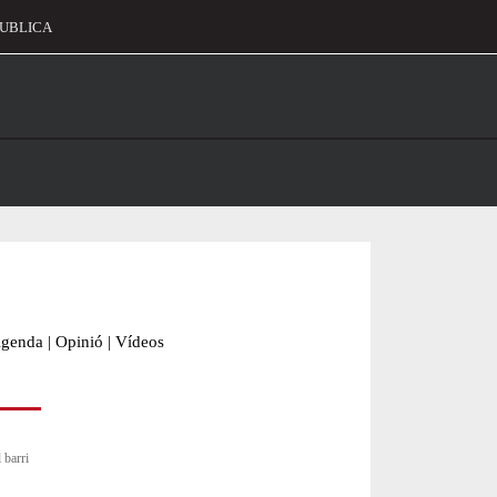
UBLICA
alament
genda
|
Opinió
|
Vídeos
 barri