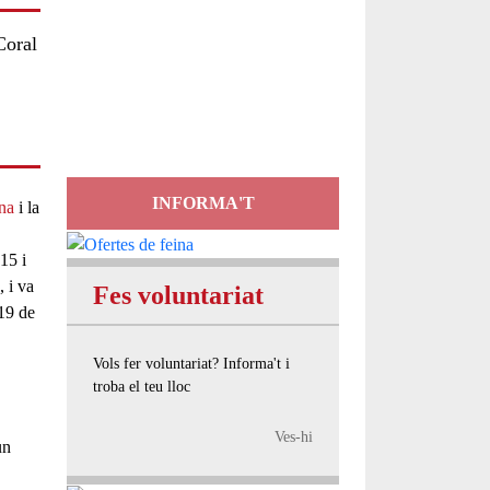
Servei
Coral
d'Assessorament
gratuït per a entitats
INFORMA'T
na
i la
15 i
, i va
Fes voluntariat
19 de
Vols fer voluntariat? Informa't i
troba el teu lloc
Ves-hi
un