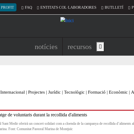
 del compte d'usuari
 PROFIT
FAQ
ENTITATS COL·LABORADORES
BUTLLETÍ
P
Navegació principal de l'encapç
notícies
recursos
Show main menu
Internacional
|
Projectes
|
Jurídic
|
Tecnològic
|
Formació
|
Econòmic
|
A
l Sant Medir oferirà un concert solidari com a cloenda de la campanya de recollida d’aliments al
arina. Font: Comunitat Pastoral Marina de Montjuïc