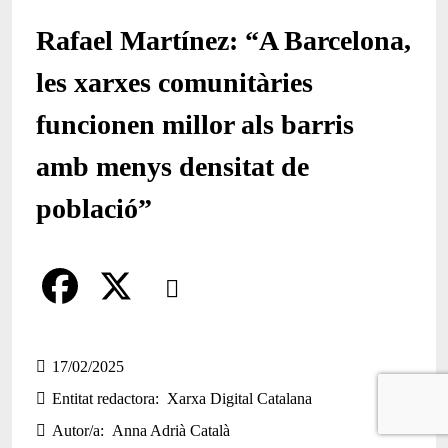
Rafael Martínez: “A Barcelona,
les xarxes comunitàries
funcionen millor als barris
amb menys densitat de
població”
Comparteix
Compartir en altres xarxes socials
F
X
a
17/02/2025
Entitat redactora
Xarxa Digital Catalana
c
Autor/a
Anna Adrià Català
e