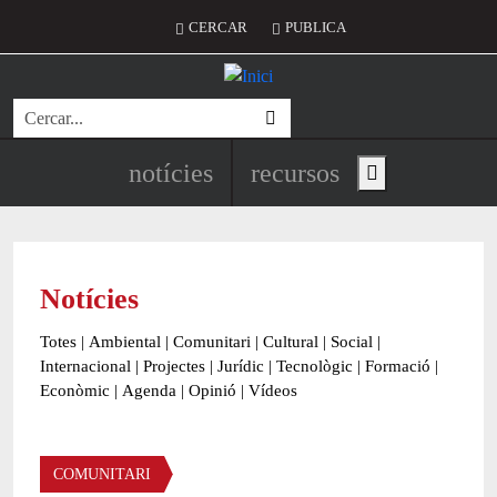
Vés al contingut
Menú del compte d'usuari
CERCAR
PUBLICA
Cerca
Navegació principal de l'encapç
notícies
recursos
Show main menu
Notícies
Totes
|
Ambiental
|
Comunitari
|
Cultural
|
Social
|
Internacional
|
Projectes
|
Jurídic
|
Tecnològic
|
Formació
|
Econòmic
|
Agenda
|
Opinió
|
Vídeos
Àmbit de la notícia
COMUNITARI