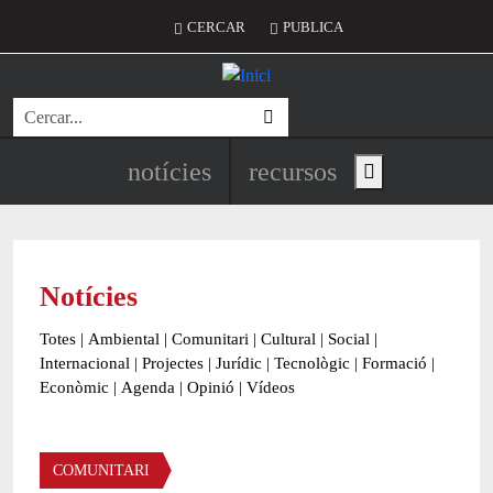
Vés al contingut
Menú del compte d'usuari
CERCAR
PUBLICA
Cerca
Navegació principal de l'encapç
notícies
recursos
Show main menu
Notícies
Totes
|
Ambiental
|
Comunitari
|
Cultural
|
Social
|
Internacional
|
Projectes
|
Jurídic
|
Tecnològic
|
Formació
|
Econòmic
|
Agenda
|
Opinió
|
Vídeos
Àmbit de la notícia
COMUNITARI