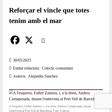
Reforçar el vincle que totes
tenim amb el mar
Comparteix
Compartir en altres xarxes socials
F
X
a
30/05/2025
Entitat redactora
Colectic-comunitari
c
Autor/a
Alejandra Sanchez
e
b
o
o
A l'esquerra, Esther Zamora, i, a la dreta, Andrea Comaposada, durant
l'entrevista al Port Vell de Barcelona. Font: Colectic