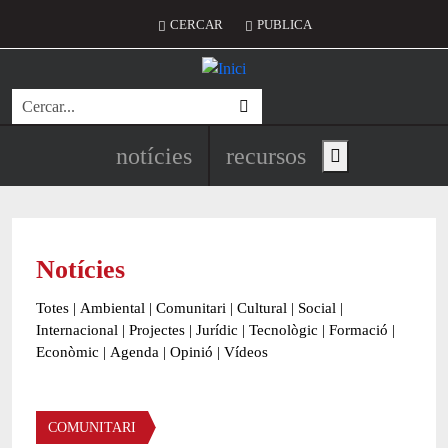
Vés al contingut
Menú del compte d'usuari
CERCAR
PUBLICA
Cerca
Navegació principal de l'encapç
notícies
recursos
Show main menu
Notícies
Totes
|
Ambiental
|
Comunitari
|
Cultural
|
Social
|
Internacional
|
Projectes
|
Jurídic
|
Tecnològic
|
Formació
|
Econòmic
|
Agenda
|
Opinió
|
Vídeos
Àmbit de la notícia
COMUNITARI