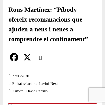
Rous Martínez: “Píbody
ofereix recomanacions que
ajuden a nens i nenes a
comprendre el confinament”
Comparteix
Compartir en altres xarxes socials
F
X
a
27/03/2020
Entitat redactora
LaviniaNext
c
Autor/a
David Carrillo
e
b