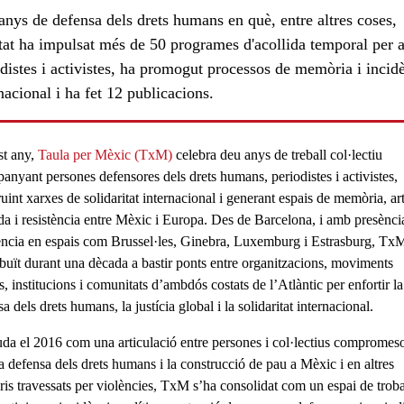
nys de defensa dels drets humans en què, entre altres coses,
itat ha impulsat més de 50 programes d'acollida temporal per 
distes i activistes, ha promogut processos de memòria i incid
nacional i ha fet 12 publicacions.
t any,
Taula per Mèxic (
TxM
)
celebra
deu anys de treball col·lectiu
panyant
persones defensores dels drets humans
, periodistes i activistes,
uint xarxes de solidaritat internacional i generant espais de memòria, art
ls
ida i resistència entre Mèxic i Europa. Des de Barcelona, i amb presència
ència en espais com Brussel·les, Ginebra, Luxemburg i Estrasburg,
Tx
ibuït durant una dècada a
bastir ponts entre organitzacions, moviments
s, institucions i comunitats
d’ambdós costats de l’Atlàntic per enfortir la
a dels drets humans, la justícia global i la solidaritat internacional.
da el 2016 com una articulació entre persones i col·lectius compromes
la
defensa dels drets humans i la construcció de pau a Mèxic
i en altres
oris travessats per violències,
TxM
s’ha consolidat com un
espai de trob