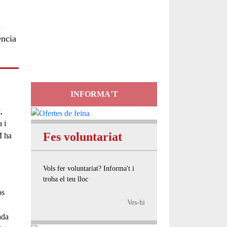
Servei
a
d'Assessorament
ència
gratuït per a entitats
INFORMA'T
,
 i
Fes voluntariat
M
ha
Vols fer voluntariat? Informa't i
troba el teu lloc
os
Ves-hi
ada