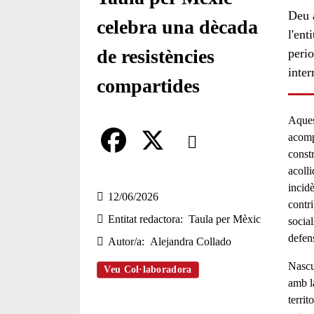
Deu a
celebra una dècada
l'ent
de resistències
perio
inter
compartides
Aques
Comparteix
acom
constr
Compartir en altres xarxes socia
F
X
acoll
incid
a
12/06/2026
contr
Entitat redactora
Taula per Mèxic
c
social
defens
Autor/a
Alejandra Collado
e
Nascu
b
Veu Col·laboradora
amb 
o
territ