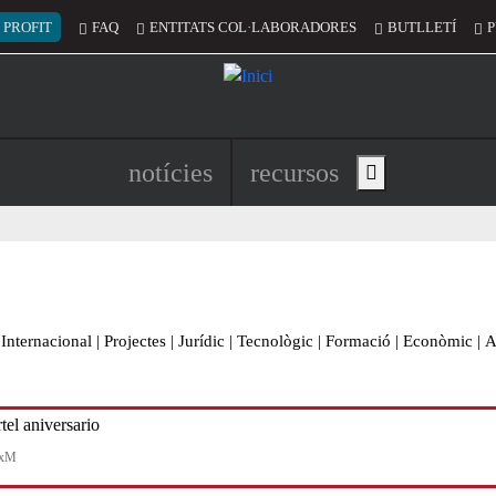
 del compte d'usuari
 PROFIT
FAQ
ENTITATS COL·LABORADORES
BUTLLETÍ
P
Navegació principal de l'encapç
notícies
recursos
Show main menu
Internacional
|
Projectes
|
Jurídic
|
Tecnològic
|
Formació
|
Econòmic
|
A
TxM