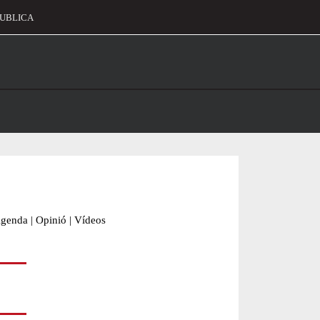
UBLICA
alament
genda
|
Opinió
|
Vídeos