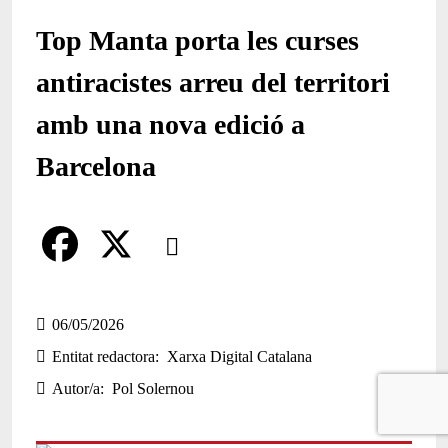
Top Manta porta les curses
antiracistes arreu del territori
amb una nova edició a
Barcelona
Comparteix
Compartir en altres xarxes socials
F
X
a
06/05/2026
Entitat redactora
Xarxa Digital Catalana
c
Autor/a
Pol Solernou
e
b