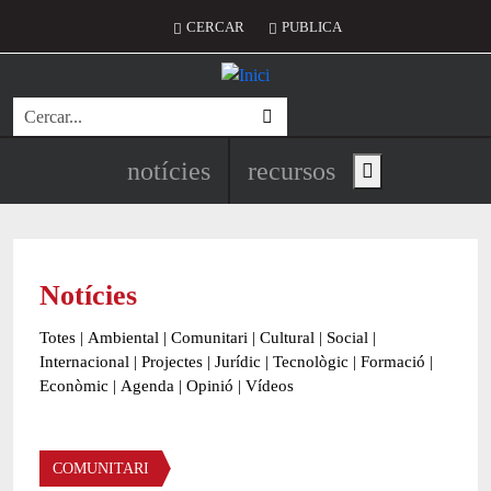
Vés al contingut
Menú del compte d'usuari
CERCAR
PUBLICA
Cerca
Navegació principal de l'encapç
notícies
recursos
Show main menu
Notícies
Totes
|
Ambiental
|
Comunitari
|
Cultural
|
Social
|
Internacional
|
Projectes
|
Jurídic
|
Tecnològic
|
Formació
|
Econòmic
|
Agenda
|
Opinió
|
Vídeos
Àmbit de la notícia
COMUNITARI