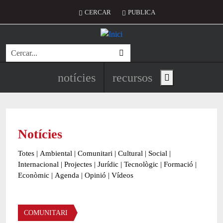
Vés al contingut
Menú del compte d'usuari
CERCAR
PUBLICA
Cerca
Navegació principal de l'encapç
notícies
recursos
Show main menu
Notícies
Totes
|
Ambiental
|
Comunitari
|
Cultural
|
Social
|
Internacional
|
Projectes
|
Jurídic
|
Tecnològic
|
Formació
|
Econòmic
|
Agenda
|
Opinió
|
Vídeos
Àmbit de la notícia
COMUNITARI