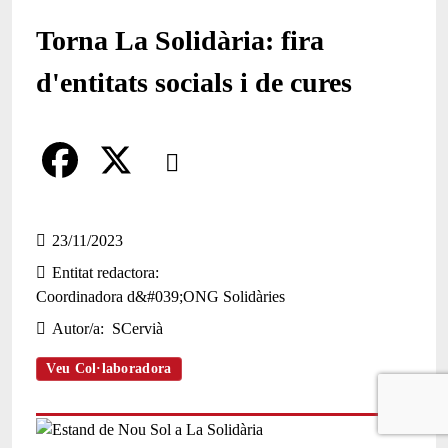
Torna La Solidària: fira
d'entitats socials i de cures
Comparteix
Compartir en altres xarxes socials
F
X
a
23/11/2023
Entitat redactora
c
Coordinadora d&#039;ONG Solidàries
e
Autor/a
SCervià
b
Veu Col·laboradora
o
o