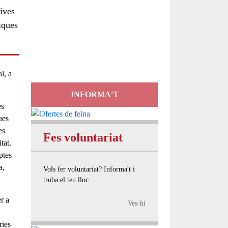
tives
Servei
iques
d'Assessorament
gratuït per a entitats
al
, a
INFORMA'T
es
ues
es
Fes voluntariat
tat.
ptes
a,
Vols fer voluntariat? Informa't i
troba el teu lloc
r a
Ves-hi
ries