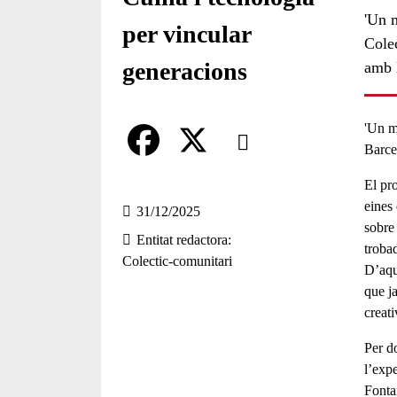
'Un m
per vincular
Colec
generacions
amb l
Comparteix
'
Un mó
Barce
Compartir en altres xarxes socia
F
X
El pro
eines 
a
31/12/2025
sobre 
Entitat redactora
c
troba
Colectic-comunitari
D’aqu
e
que j
b
creat
o
Per do
o
l’exp
Fonta