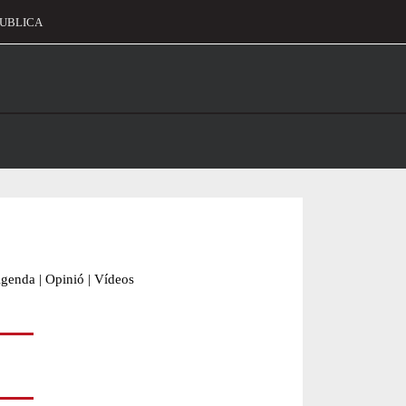
UBLICA
alament
genda
|
Opinió
|
Vídeos