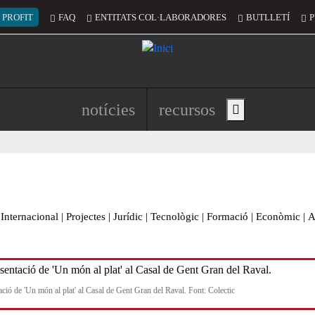
 del compte d'usuari
 PROFIT
FAQ
ENTITATS COL·LABORADORES
BUTLLETÍ
P
Navegació principal de l'encapç
notícies
recursos
Show main menu
Internacional
|
Projectes
|
Jurídic
|
Tecnològic
|
Formació
|
Econòmic
|
A
ació de 'Un món al plat' al Casal de Gent Gran del Raval. Font: Colectic