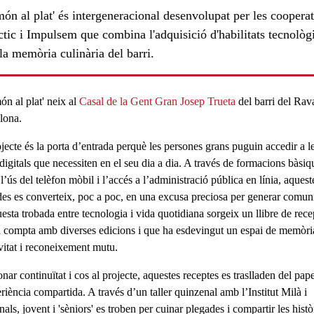
ón al plat' és intergeneracional desenvolupat per les coopera
tic i Impulsem que combina l'adquisició d'habilitats tecnològ
a memòria culinària del barri.
n al plat
' neix al
Casal de la Gent Gran Josep Trueta
del barri del
Rav
lona
.
ls
jecte és la porta d’entrada perquè les
persones grans
puguin
accedir a l
digitals
que necessiten en el seu dia a dia. A través de
formacions bàsiq
l’ús del telèfon mòbil i l’accés a l’administració pública
en línia, aquest
des es converteix, poc a poc, en una excusa preciosa per generar comuni
esta trobada entre tecnologia i vida quotidiana sorgeix un
llibre de rece
a compta amb diverses edicions i que ha esdevingut un espai de memòri
ivitat i reconeixement mutu.
nar continuïtat i cos al projecte,
aquestes receptes es traslladen del pape
eriència compartida
. A través d’un taller quinzenal amb l’
Institut Milà i
nals
, jovent i 'sèniors' es troben per
cuinar plegades
i compartir les histò