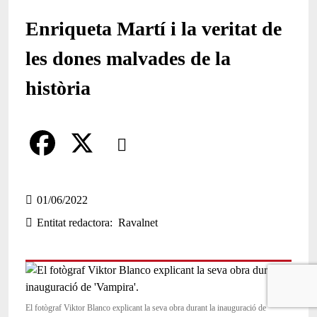
Enriqueta Martí i la veritat de
les dones malvades de la
història
Comparteix
Compartir en altres xarxes socials
F
X
a
01/06/2022
Entitat redactora
Ravalnet
c
e
b
o
El fotògraf Viktor Blanco explicant la seva obra durant la inauguració de