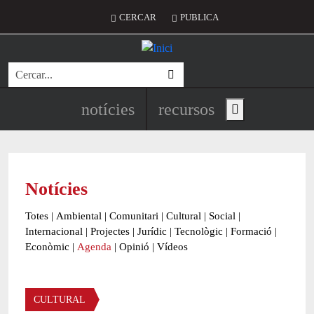
Vés al contingut
Menú del compte d'usuari
CERCAR
PUBLICA
Cerca
Navegació principal de l'encapç
notícies
recursos
Show main menu
Notícies
Totes
|
Ambiental
|
Comunitari
|
Cultural
|
Social
|
Internacional
|
Projectes
|
Jurídic
|
Tecnològic
|
Formació
|
Econòmic
|
Agenda
|
Opinió
|
Vídeos
Àmbit de la notícia
CULTURAL