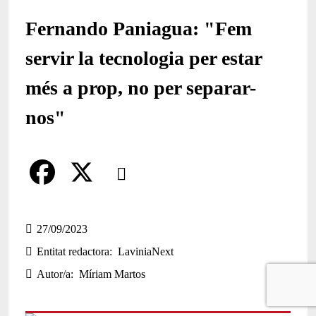
Fernando Paniagua: "Fem
servir la tecnologia per estar
més a prop, no per separar-
nos"
Comparteix
Compartir en altres xarxes socials
F
X
a
27/09/2023
Entitat redactora
LaviniaNext
c
Autor/a
Míriam Martos
e
b