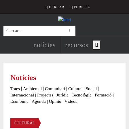
Vés al contingut
Menú del compte d'usuari
CERCAR
PUBLICA
Cerca
Navegació principal de l'encapç
notícies
recursos
Show main menu
Notícies
Totes
|
Ambiental
|
Comunitari
|
Cultural
|
Social
|
Internacional
|
Projectes
|
Jurídic
|
Tecnològic
|
Formació
|
Econòmic
|
Agenda
|
Opinió
|
Vídeos
Àmbit de la notícia
CULTURAL