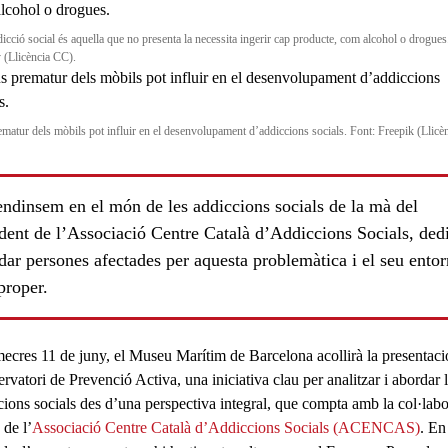
icció social és aquella que no presenta la necessita ingerir cap producte, com alcohol o drogues
 (Llicència CC).
ematur dels mòbils pot influir en el desenvolupament d’addiccions socials. Font: Freepik (Llicè
endinsem en el món de les addiccions socials de la mà del
ident de l’Associació Centre Català d’Addiccions Socials, ded
dar persones afectades per aquesta problemàtica i el seu entor
ls
proper.
mecres 11 de juny, el Museu Marítim de Barcelona acollirà la presentaci
rvatori de Prevenció Activa
, una iniciativa clau per analitzar i abordar 
cions socials
des d’una perspectiva integral, que compta amb la col·labo
 de l’
Associació Centre Català d’Addiccions Socials (ACENCAS)
. En