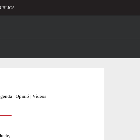
UBLICA
alament
genda
|
Opinió
|
Vídeos