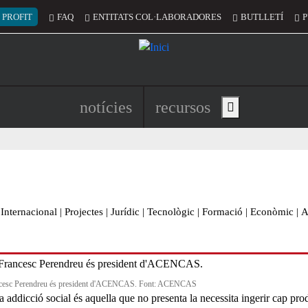
 del compte d'usuari
 PROFIT
FAQ
ENTITATS COL·LABORADORES
BUTLLETÍ
P
Navegació principal de l'encapç
notícies
recursos
Show main menu
Internacional
|
Projectes
|
Jurídic
|
Tecnològic
|
Formació
|
Econòmic
|
A
ncesc Perendreu és president d'ACENCAS. Font: ACENCAS