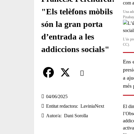
"Els telèfons mòbils
Una add
Pixabay
són la gran porta
d’entrada a les
L’ús pr
CC).
addiccions socials"
Ens 
Comparteix
pres
a aju
Compartir en altres xarxes socia
F
X
més 
a
04/06/2025
Entitat redactora
LaviniaNext
El di
c
l’
Obse
Autor/a
Dani Sorolla
e
addic
activa
b