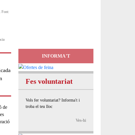
Servei
. Font:
d'Assessorament
gratuït per a entitats
ncia
INFORMA'T
icada
n
Fes voluntariat
Vols fer voluntariat? Informa't i
troba el teu lloc
ó de
les
Ves-hi
ració