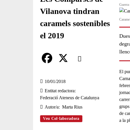
Guerra 
Vilanova tindran
Caramel 
caramels sostenibles
el 2019
Dues 
degra
llenc
Comparteix
Compartir en altres xarxes socia
F
X
El pu
Carna
a
10/01/2018
febre
Entitat redactora
c
jorna
Federació Ateneus de Catalunya
carrer
e
grups
Autor/a
Marta Rius
b
de ca
Veu Col·laboradora
a la p
o