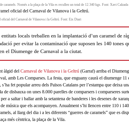
de caramels. Només a la plaça de la Vila es recullen un total de 12.340 kgs. Font: Xavi Calzada
oficial del Carnaval de Vilanova i la Geltrú. Font: Eix Diari
entitats locals treballen en la implantació d’un caramel de rà
dació per evitar la contaminació que suposen les 140 tones q
en el Diumenge de Carnaval a la ciutat.
ls
nt àlgid del
Carnaval de Vilanova i la Geltrú
(Garraf) arriba el Diumeng
val, amb
Les Comparses
. La festa, que enguany caurà el diumenge 11 
r, s’ha fet popular arreu dels Països Catalans per l’estampa que deixa un
da de disbauxa on unes
8.000 parelles de comparsers
i comparseres
surt
 per a saltar i ballar amb la setantena de banderes i les desenes de xaran
 de música que els acompanyen. Anualment s’hi llencen entre
110 i 140
ramels
, al llarg del dia i a les diferents “guerres de caramels” que es dis
laça més cèntrica, la plaça de la Vila.