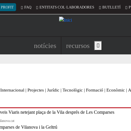
 del compte d'usuari
 PROFIT
FAQ
ENTITATS COL·LABORADORES
BUTLLETÍ
P
Navegació principal de l'encapç
notícies
recursos
Show main menu
Internacional
|
Projectes
|
Jurídic
|
Tecnològic
|
Formació
|
Econòmic
|
A
ilanova.cat