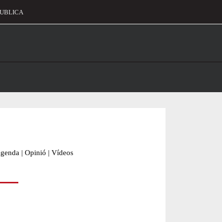
UBLICA
alament
genda
|
Opinió
|
Vídeos