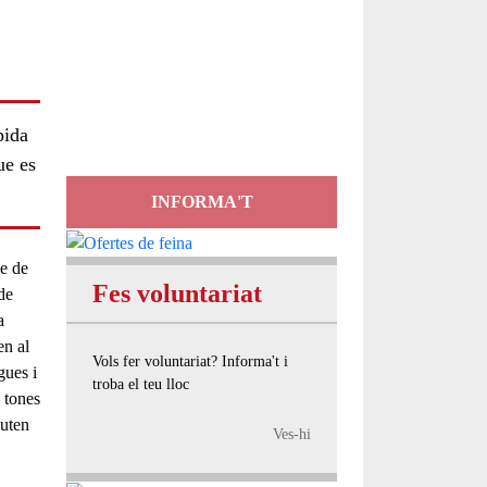
Servei
d'Assessorament
gratuït per a entitats
pida
ue es
INFORMA'T
e de
Fes voluntariat
de
a
en al
Vols fer voluntariat? Informa't i
gues i
troba el teu lloc
 tones
puten
Ves-hi