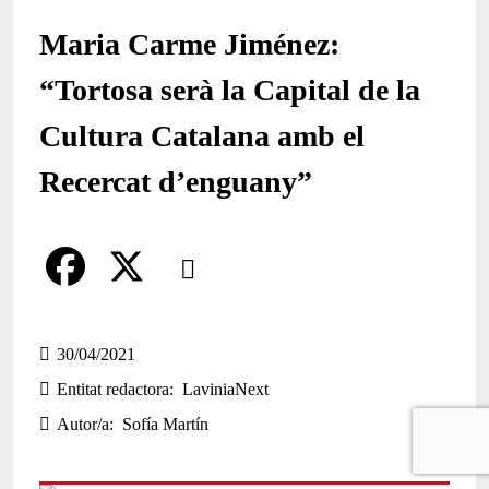
Maria Carme Jiménez:
“Tortosa serà la Capital de la
Cultura Catalana amb el
Recercat d’enguany”
Comparteix
Compartir en altres xarxes socials
F
X
a
30/04/2021
Entitat redactora
LaviniaNext
c
Autor/a
Sofía Martín
e
b