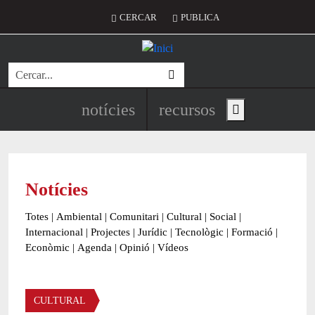
Vés al contingut
Menú del compte d'usuari
CERCAR
PUBLICA
Cerca
Navegació principal de l'encapç
notícies
recursos
Show main menu
Notícies
Totes
|
Ambiental
|
Comunitari
|
Cultural
|
Social
|
Internacional
|
Projectes
|
Jurídic
|
Tecnològic
|
Formació
|
Econòmic
|
Agenda
|
Opinió
|
Vídeos
Àmbit de la notícia
CULTURAL