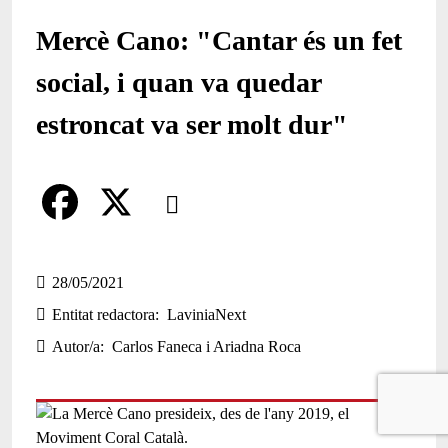
Mercè Cano: "Cantar és un fet
social, i quan va quedar
estroncat va ser molt dur"
Comparteix
Compartir en altres xarxes socials
F
X
a
28/05/2021
Entitat redactora
LaviniaNext
c
Autor/a
Carlos Faneca i Ariadna Roca
e
b
o