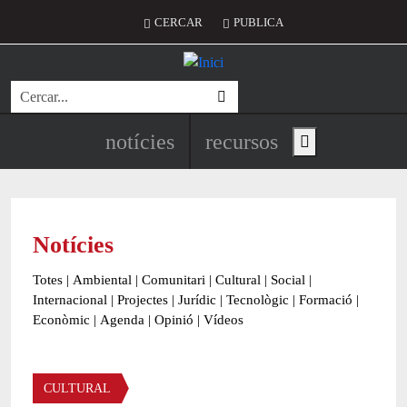
Vés al contingut
Menú del compte d'usuari
CERCAR
PUBLICA
Cerca
Navegació principal de l'encapç
notícies
recursos
Show main menu
Notícies
Totes
|
Ambiental
|
Comunitari
|
Cultural
|
Social
|
Internacional
|
Projectes
|
Jurídic
|
Tecnològic
|
Formació
|
Econòmic
|
Agenda
|
Opinió
|
Vídeos
Àmbit de la notícia
CULTURAL