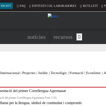
 del compte d'usuari
 PROFIT
FAQ
ENTITATS COL·LABORADORES
BUTLLETÍ
P
Navegació principal de l'encapç
notícies
recursos
Show main menu
Internacional
|
Projectes
|
Jurídic
|
Tecnològic
|
Formació
|
Econòmic
|
A
ació del primer Correllengua Agermanat Font: CAL