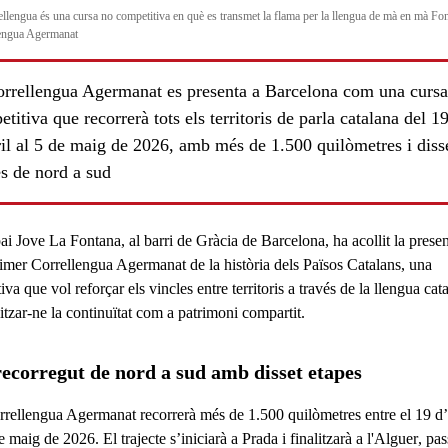
ellengua és una cursa no competitiva en què es transmet la flama per la llengua de mà en mà Fon
engua Agermanat
orrellengua Agermanat es presenta a Barcelona com una cursa
titiva que recorrerà tots els territoris de parla catalana del 1
il al 5 de maig de 2026, amb més de 1.500 quilòmetres i diss
s de nord a sud
ai Jove La Fontana, al barri de Gràcia de Barcelona, ha acollit la prese
rimer Correllengua Agermanat de la història dels Països Catalans, una
tiva que vol reforçar els vincles entre territoris a través de la llengua cat
litzar-ne la continuïtat com a patrimoni compartit.
ls
ecorregut de nord a sud amb disset etapes
rrellengua Agermanat
recorrerà més de 1.500 quilòmetres entre el 19 d’a
de maig de 2026
. El trajecte
s’iniciarà a Prada
i
finalitzarà a l'Alguer
, pas