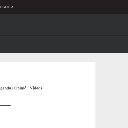
UBLICA
alament
genda
|
Opinió
|
Vídeos