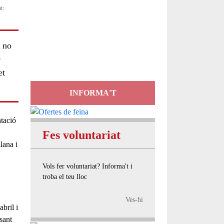
t:
Servei
d'Assessorament
 no
gratuït per a entitats
9
et
INFORMA'T
ntació
Fes voluntariat
alana i
Vols fer voluntariat? Informa't i
troba el teu lloc
Ves-hi
bril i
sant