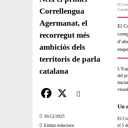
El Corr
Correllengua
Correll
Agermanat, el
El C
recorregut més
compe
d’abr
ambiciós dels
etape
territoris de parla
L’Esp
catalana
del p
inicia
Comparteix
visua
Compartir en altres xarxes socia
F
X
Un r
a
16/12/2025
El Co
el 5 
Entitat redactora
c