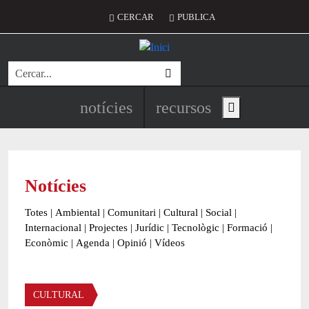
Vés al contingut
Menú del compte d'usuari
CERCAR
PUBLICA
Cerca
Navegació principal de l'encapç
notícies
recursos
Show main menu
Notícies
Totes
|
Ambiental
|
Comunitari
|
Cultural
|
Social
|
Internacional
|
Projectes
|
Jurídic
|
Tecnològic
|
Formació
|
Econòmic
|
Agenda
|
Opinió
|
Vídeos
Àmbit de la notícia
CULTURAL