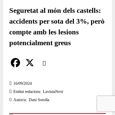
Seguretat al món dels castells:
accidents per sota del 3%, però
compte amb les lesions
potencialment greus
Comparteix
Compartir en altres xarxes socials
F
X
a
16/09/2024
Entitat redactora
LaviniaNext
c
Autor/a
Dani Sorolla
e
b