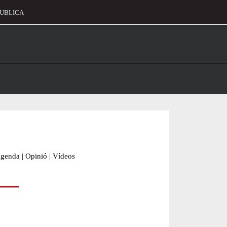
UBLICA
alament
genda
|
Opinió
|
Vídeos