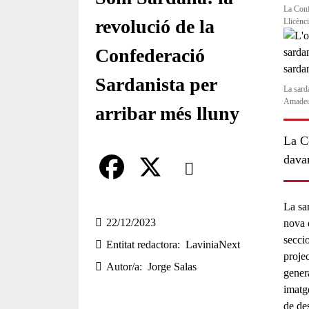
La Conf
revolució de la
Llicènc
Confederació
Sardanista per
La sard
Amadeu
arribar més lluny
La C
Comparteix
davan
Compartir en altres xarxes socia
F
X
La sa
a
22/12/2023
nova 
seccio
Entitat redactora
LaviniaNext
c
projec
Autor/a
Jorge Salas
e
gener
imatg
b
de de