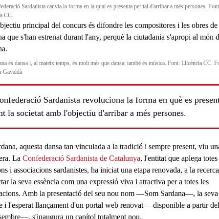
ederació Sardanista canvia la forma en la qual es presenta per tal d'arribar a més persones. Font
ia CC.
ana és dansa i, al mateix temps, és molt més que dansa: també és música. Font: Llicència CC. F
 Gavaldà
onfederació Sardanista revoluciona la forma en què es presen
t la societat amb l'objectiu d'arribar a més persones.
ls
rdana, aquesta dansa tan vinculada a la tradició i sempre present, viu un
era. La
Confederació Sardanista
de Catalunya
, l'entitat que aplega totes
ns i associacions sardanistes, ha iniciat una etapa renovada, a la recerc
tar la seva essència com una expressió viva i atractiva per a totes les
acions. Amb la presentació del seu nou nom —
Som Sardana
—, la seva
e i l'esperat llançament d'un portal web renovat —disponible a partir de
sembre—, s'inaugura un capítol totalment nou.