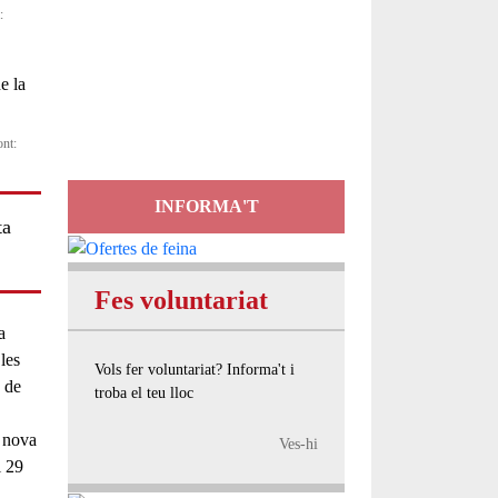
:
Servei
d'Assessorament
gratuït per a entitats
ont:
INFORMA'T
ta
Fes voluntariat
a
 les
Vols fer voluntariat? Informa't i
a de
troba el teu lloc
 nova
Ves-hi
l 29