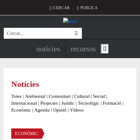
Vés al contingut
Menú del compte d'usuari
CERCAR
PUBLICA
Cerca
Navegació principal de l'encapç
notícies
recursos
Show main menu
Notícies
Totes
|
Ambiental
|
Comunitari
|
Cultural
|
Social
|
Internacional
|
Projectes
|
Jurídic
|
Tecnològic
|
Formació
|
Econòmic
|
Agenda
|
Opinió
|
Vídeos
Àmbit de la notícia
ECONÒMIC