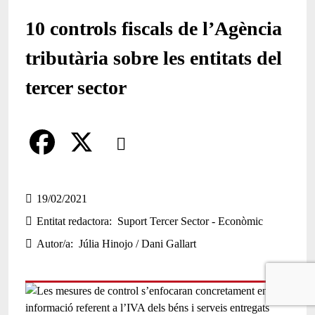
10 controls fiscals de l’Agència
tributària sobre les entitats del
tercer sector
Comparteix
Compartir en altres xarxes socials
F
X
a
19/02/2021
Entitat redactora
Suport Tercer Sector - Econòmic
c
Autor/a
Júlia Hinojo / Dani Gallart
e
b
o