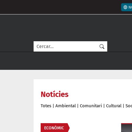
Vés al contingut
Men
N
Cerca
Notícies
Totes
|
Ambiental
|
Comunitari
|
Cultural
|
Soc
Àmbit de la notícia
ECONÒMIC