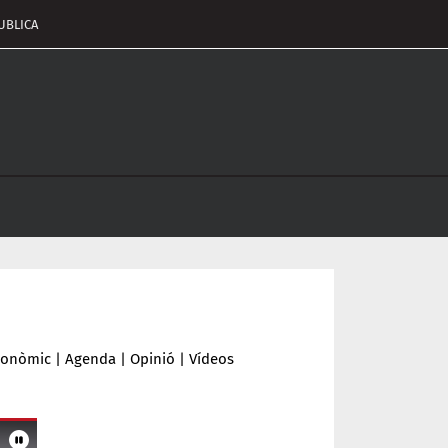
UBLICA
pçalament
nu
conòmic
|
Agenda
|
Opinió
|
Vídeos