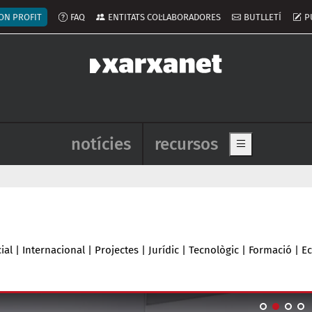
ú del compte d'usuari
ON PROFIT
FAQ
ENTITATS COL·LABORADORES
BUTLLETÍ
P
Navegació principal de l'enca
notícies
recursos
Show main me
ial
|
Internacional
|
Projectes
|
Jurídic
|
Tecnològic
|
Formació
|
E