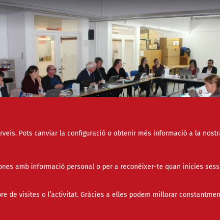
erveis. Pots canviar la configuració o obtenir més informació a la nostr
a internacional de les plataformes europees que impulsen el projecte europeu
, Voice Report!", en el qual participa Lafede.cat Font: Lafede.cat
nes amb informació personal o per a reconèixer-te quan inicies sess
socials
icipar en projectes europees pot obrir-nos noves
de visites o l’activitat. Gràcies a elles podem millorar constantmen
tunitats, però no podem subestimar l’esforç que això
ica. Us presentem un seguit de punts bàsics a tenir