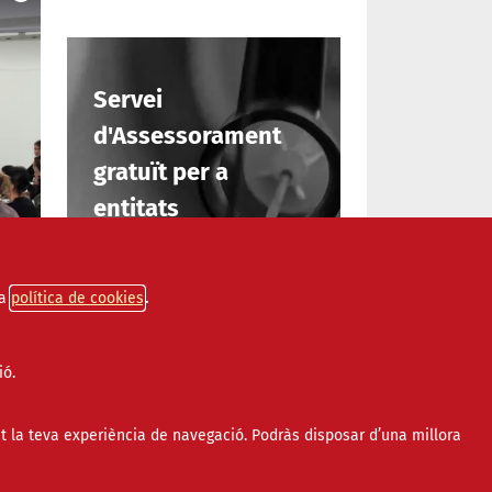
Servei
d'Assessorament
gratuït per a
entitats
INFORMA'T
a
política de cookies
ió.
t la teva experiència de navegació. Podràs disposar d’una millora