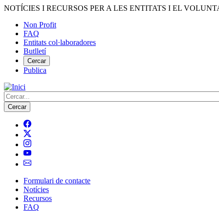
Vés
NOTÍCIES I RECURSOS PER A LES ENTITATS I EL VOLUNT
al
Non Profit
contingut
FAQ
Menú
Entitats col·laboradores
del
Butlletí
compte
Cercar
Publica
d'usuari
Cerca
Formulari de contacte
Notícies
Navegació
Recursos
principal
FAQ
de