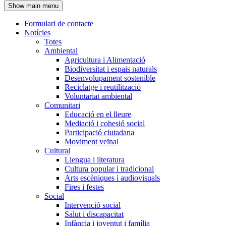
Show main menu
l'encapçalament
Formulari de contacte
Notícies
Navegació
Totes
principal
Ambiental
Agricultura i Alimentació
Biodiversitat i espais naturals
Desenvolupament sostenible
Reciclatge i reutilització
Voluntariat ambiental
Comunitari
Educació en el lleure
Mediació i cohesió social
Participació ciutadana
Moviment veïnal
Cultural
Llengua i literatura
Cultura popular i tradicional
Arts escèniques i audiovisuals
Fires i festes
Social
Intervenció social
Salut i discapacitat
Infància i joventut i família