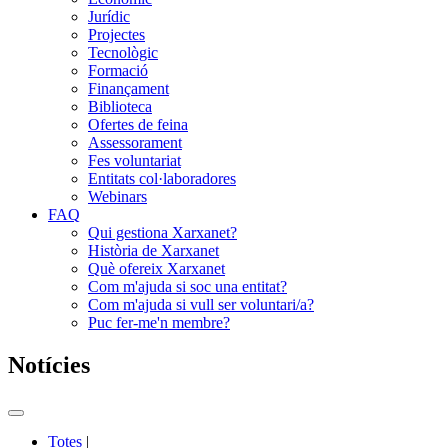
Jurídic
Projectes
Tecnològic
Formació
Finançament
Biblioteca
Ofertes de feina
Assessorament
Fes voluntariat
Entitats col·laboradores
Webinars
FAQ
Qui gestiona Xarxanet?
Història de Xarxanet
Què ofereix Xarxanet
Com m'ajuda si soc una entitat?
Com m'ajuda si vull ser voluntari/a?
Puc fer-me'n membre?
Notícies
Commutador
del
Totes
|