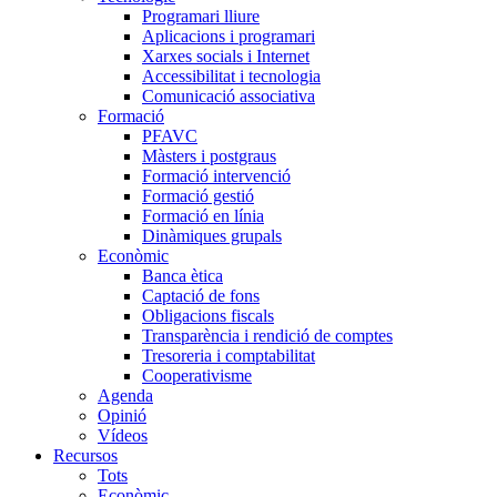
Programari lliure
Aplicacions i programari
Xarxes socials i Internet
Accessibilitat i tecnologia
Comunicació associativa
Formació
PFAVC
Màsters i postgraus
Formació intervenció
Formació gestió
Formació en línia
Dinàmiques grupals
Econòmic
Banca ètica
Captació de fons
Obligacions fiscals
Transparència i rendició de comptes
Tresoreria i comptabilitat
Cooperativisme
Agenda
Opinió
Vídeos
Recursos
Tots
Econòmic