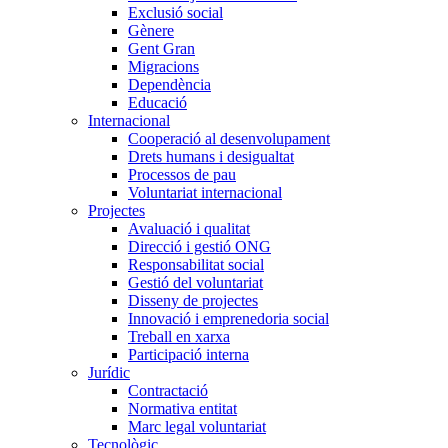
Exclusió social
Gènere
Gent Gran
Migracions
Dependència
Educació
Internacional
Cooperació al desenvolupament
Drets humans i desigualtat
Processos de pau
Voluntariat internacional
Projectes
Avaluació i qualitat
Direcció i gestió ONG
Responsabilitat social
Gestió del voluntariat
Disseny de projectes
Innovació i emprenedoria social
Treball en xarxa
Participació interna
Jurídic
Contractació
Normativa entitat
Marc legal voluntariat
Tecnològic