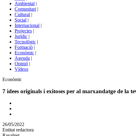
menú
Ambiental
|
de
Comunitari
|
portals
Cultural
|
Social
|
Internacional
|
Projectes
|
Jurídic
|
Tecnològic
|
Formació
|
Econòmic
|
Agenda
|
Opinió
|
Vídeos
Àmbit
Econòmic
de
la
7 idees originals i exitoses per al marxandatge de la te
notícia
Comparteix
Compartir
en
26/05/2022
altres
Entitat redactora
xarxes
Ravalnet
socials