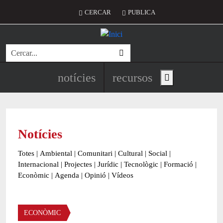
Vés al contingut
Menú del compte d'usuari
CERCAR
PUBLICA
Cerca
Navegació principal de l'encapç
notícies
recursos
Show main menu
Notícies
Totes
|
Ambiental
|
Comunitari
|
Cultural
|
Social
|
Internacional
|
Projectes
|
Jurídic
|
Tecnològic
|
Formació
|
Econòmic
|
Agenda
|
Opinió
|
Vídeos
Àmbit de la notícia
ECONÒMIC