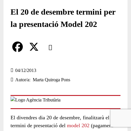
El 20 de desembre termini per
la presentació Model 202
Comparteix
Compartir en altres xarxes socials
F
X
a
04/12/2013
Autor/a
Marta Quiroga Pons
c
e
b
o
El divendres dia 20 de desembre, finalitzarà el
o
termini de presentació del
model 202
(pagament