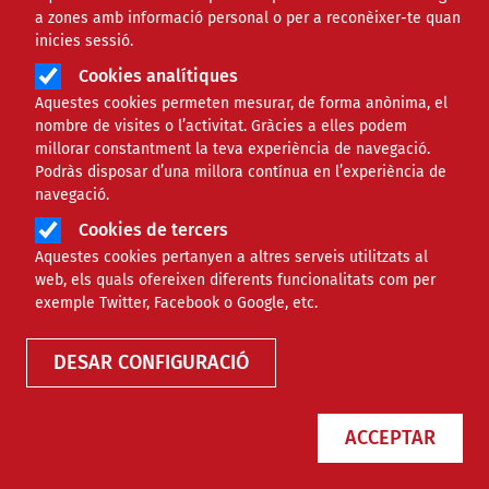
a zones amb informació personal o per a reconèixer-te quan
Àmbit de la notícia
ECONÒMIC
inicies sessió.
Cookies analítiques
El tercer sector reclama un
Aquestes cookies permeten mesurar, de forma anònima, el
nombre de visites o l’activitat. Gràcies a elles podem
finançament estable i
millorar constantment la teva experiència de navegació.
Podràs disposar d’una millora contínua en l’experiència de
transformador per garantir
navegació.
Cookies de tercers
serveis essencials
Aquestes cookies pertanyen a altres serveis utilitzats al
web, els quals ofereixen diferents funcionalitats com per
Comparteix
exemple Twitter, Facebook o Google, etc.
DESAR CONFIGURACIÓ
Compartir en altres xarxes socials
F
X
a
27/10/2025
ACCEPTAR
Entitat redactora
Suport Tercer Sector
c
Autor/a
María Eugenia Ifer
e