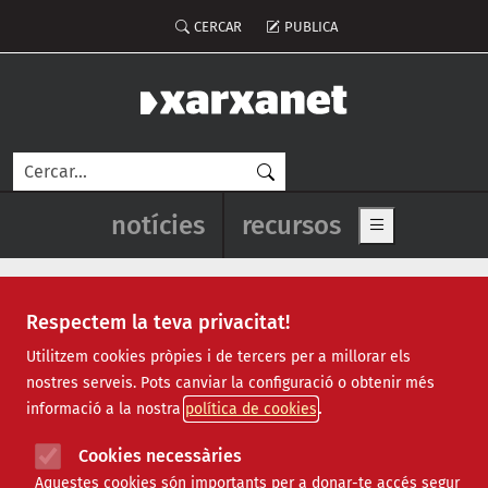
Vés al contingut
Menú del compte d'usuari
CERCAR
PUBLICA
Cerca
Navegació principal de l'enca
notícies
recursos
Show main me
Respectem la teva privacitat!
Notícies
Utilitzem cookies pròpies i de tercers per a millorar els
nostres serveis. Pots canviar la configuració o obtenir més
Totes
|
Ambiental
|
Comunitari
|
Cultural
|
Social
|
informació a la nostra
política de cookies
Internacional
|
Projectes
|
Jurídic
|
Tecnològic
|
Formació
|
Econòmic
|
Agenda
|
Opinió
|
Vídeos
Cookies necessàries
Aquestes cookies són importants per a donar-te accés segur