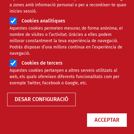
a zones amb informació personal o per a reconèixer-te quan
Àmbit de la notícia
ECONÒMIC
inicies sessió.
Cookies analítiques
Neix una comissió d’afectats
Aquestes cookies permeten mesurar, de forma anònima, el
nombre de visites o l’activitat. Gràcies a elles podem
per Endesa a Girona
millorar constantment la teva experiència de navegació.
Podràs disposar d’una millora contínua en l’experiència de
navegació.
Comparteix
Cookies de tercers
Aquestes cookies pertanyen a altres serveis utilitzats al
Compartir en altres xarxes socials
F
X
web, els quals ofereixen diferents funcionalitats com per
exemple Twitter, Facebook o Google, etc.
a
01/08/2017
Entitat redactora
c
DESAR CONFIGURACIÓ
Suport Tercer Sector – Econòmic
e
Autor/a
Júlia Hinojo
b
ACCEPTAR
o