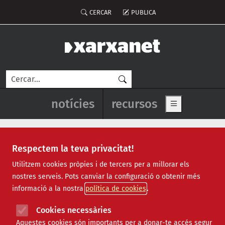
Vés al contingut
Menú del compte d'usuari
CERCAR
PUBLICA
Cerca
Navegació principal de l'enca
notícies
recursos
Show main me
Respectem la teva privacitat!
Notícies
Utilitzem cookies pròpies i de tercers per a millorar els
nostres serveis. Pots canviar la configuració o obtenir més
Totes
|
Ambiental
|
Comunitari
|
Cultural
|
Social
|
informació a la nostra
política de cookies
Internacional
|
Projectes
|
Jurídic
|
Tecnològic
|
Formació
|
Econòmic
|
Agenda
|
Opinió
|
Vídeos
Cookies necessàries
Aquestes cookies són importants per a donar-te accés segur