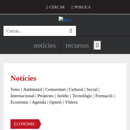
Vés al contingut
Menú del compte d'usuari
CERCAR
PUBLICA
Cerca
Navegació principal de l'encapç
notícies
recursos
Show main menu
Notícies
Totes
|
Ambiental
|
Comunitari
|
Cultural
|
Social
|
Internacional
|
Projectes
|
Jurídic
|
Tecnològic
|
Formació
|
Econòmic
|
Agenda
|
Opinió
|
Vídeos
Àmbit de la notícia
ECONÒMIC