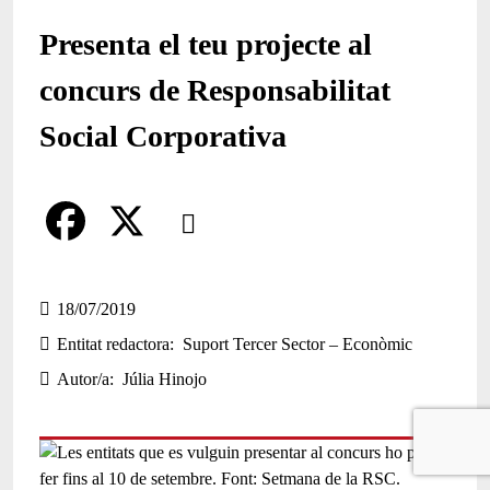
Presenta el teu projecte al
concurs de Responsabilitat
Social Corporativa
Comparteix
Compartir en altres xarxes socials
F
X
a
18/07/2019
Entitat redactora
Suport Tercer Sector – Econòmic
c
Autor/a
Júlia Hinojo
e
b
o