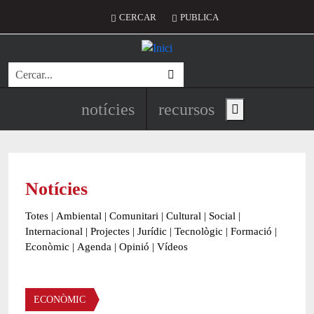
Vés al contingut
Menú del compte d'usuari
CERCAR
PUBLICA
Cerca
Navegació principal de l'encapç
notícies
recursos
Show main menu
Notícies
Totes
|
Ambiental
|
Comunitari
|
Cultural
|
Social
|
Internacional
|
Projectes
|
Jurídic
|
Tecnològic
|
Formació
|
Econòmic
|
Agenda
|
Opinió
|
Vídeos
Àmbit de la notícia
ECONÒMIC