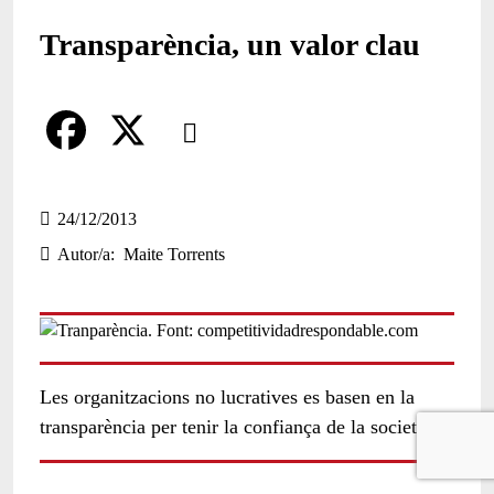
Transparència, un valor clau
Comparteix
Compartir en altres xarxes socials
F
X
a
24/12/2013
Autor/a
Maite Torrents
c
e
b
o
Les organitzacions no lucratives es basen en la
o
transparència per tenir la confiança de la societat.
k