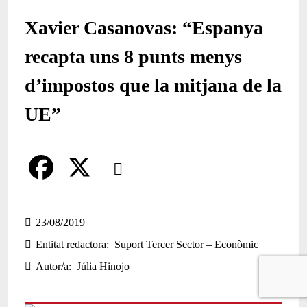
Xavier Casanovas: “Espanya
recapta uns 8 punts menys
d’impostos que la mitjana de la
UE”
Comparteix
Compartir en altres xarxes socials
F
X
a
23/08/2019
Entitat redactora
Suport Tercer Sector – Econòmic
c
Autor/a
Júlia Hinojo
e
b