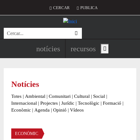
Vés al contingut
Menú del compte d'usuari
CERCAR
PUBLICA
Cerca
Navegació principal de l'encapç
notícies
recursos
Show main menu
Notícies
Totes
|
Ambiental
|
Comunitari
|
Cultural
|
Social
|
Internacional
|
Projectes
|
Jurídic
|
Tecnològic
|
Formació
|
Econòmic
|
Agenda
|
Opinió
|
Vídeos
Àmbit de la notícia
ECONÒMIC