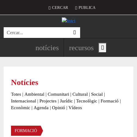
Vés al contingut
Menú del compte d'usuari
CERCAR
PUBLICA
Cerca
Navegació principal de l'encapç
notícies
recursos
Show main menu
Notícies
Totes
|
Ambiental
|
Comunitari
|
Cultural
|
Social
|
Internacional
|
Projectes
|
Jurídic
|
Tecnològic
|
Formació
|
Econòmic
|
Agenda
|
Opinió
|
Vídeos
Àmbit de la notícia
FORMACIÓ