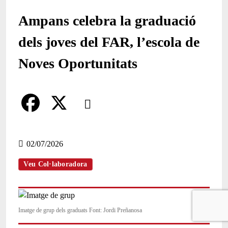
Ampans celebra la graduació
dels joves del FAR, l’escola de
Noves Oportunitats
Comparteix
Compartir en altres xarxes socials
F
X
a
02/07/2026
c
Veu Col·laboradora
e
b
Imatge de grup dels graduats Font: Jordi Preñanosa
o