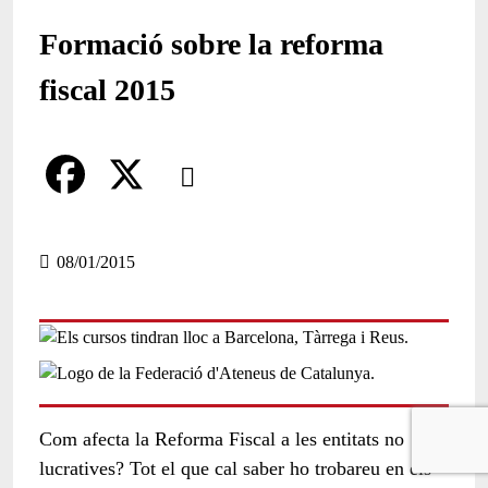
Formació sobre la reforma
fiscal 2015
Comparteix
Compartir en altres xarxes socials
F
X
a
08/01/2015
c
e
b
o
Com afecta la Reforma Fiscal a les entitats no
o
lucratives? Tot el que cal saber ho trobareu en els