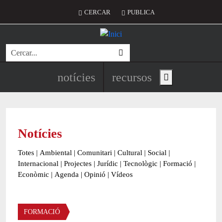
Vés al contingut
Menú del compte d'usuari
CERCAR
PUBLICA
Cerca
Navegació principal de l'encapç
notícies
recursos
Show main menu
Notícies
Totes
|
Ambiental
|
Comunitari
|
Cultural
|
Social
|
Internacional
|
Projectes
|
Jurídic
|
Tecnològic
|
Formació
|
Econòmic
|
Agenda
|
Opinió
|
Vídeos
Àmbit de la notícia
FORMACIÓ