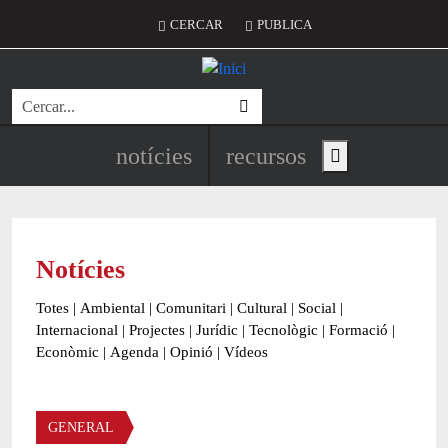
Vés al contingut
Menú del compte d'usuari
CERCAR
PUBLICA
Cerca
Navegació principal de l'encapç
notícies
recursos
Show main menu
Notícies
Totes
|
Ambiental
|
Comunitari
|
Cultural
|
Social
|
Internacional
|
Projectes
|
Jurídic
|
Tecnològic
|
Formació
|
Econòmic
|
Agenda
|
Opinió
|
Vídeos
Àmbit de la notícia
GENERAL