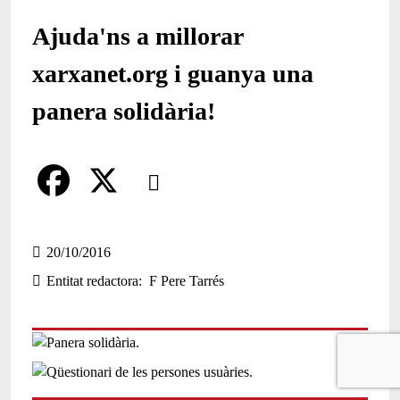
Ajuda'ns a millorar
xarxanet.org i guanya una
panera solidària!
Comparteix
Compartir en altres xarxes socials
F
X
a
20/10/2016
Entitat redactora
F Pere Tarrés
c
e
b
o