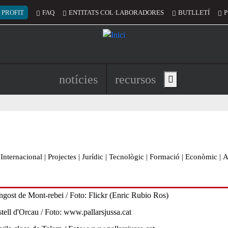
 del compte d'usuari
 PROFIT
FAQ
ENTITATS COL·LABORADORES
BUTLLETÍ
P
Navegació principal de l'encapç
notícies
recursos
Show main menu
Internacional
|
Projectes
|
Jurídic
|
Tecnològic
|
Formació
|
Econòmic
|
A