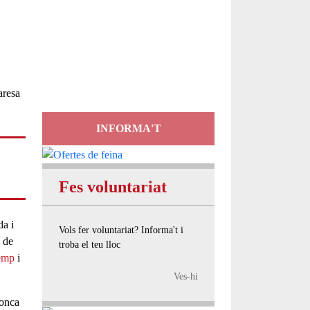
Servei
d'Assessorament
gratuït per a entitats
INFORMA'T
Fes voluntariat
da i
Vols fer voluntariat? Informa't i
s de
troba el teu lloc
emp
i
Ves-hi
Conca