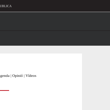
UBLICA
alament
genda
|
Opinió
|
Vídeos