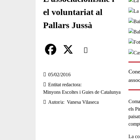
el voluntariat al
Pallars Jussà
Comparteix
Compartir en altres xarxes socia
F
X
Conei
a
05/02/2016
assoc
Entitat redactora
c
Minyons Escoltes i Guies de Catalunya
e
Comar
Autor/a
Vanesa Vilaseca
b
els Pi
paisa
o
compt
o
La co