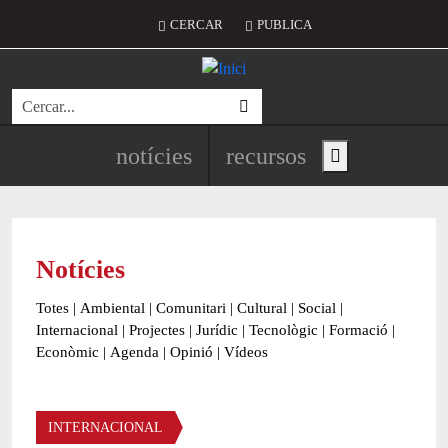
Vés al contingut
Menú del compte d'usuari
CERCAR
PUBLICA
Cerca
Navegació principal de l'encapç
notícies
recursos
Show main menu
Notícies
Totes
|
Ambiental
|
Comunitari
|
Cultural
|
Social
|
Internacional
|
Projectes
|
Jurídic
|
Tecnològic
|
Formació
|
Econòmic
|
Agenda
|
Opinió
|
Vídeos
Àmbit de la notícia
INTERNACIONAL