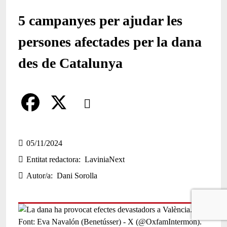
5 campanyes per ajudar les
persones afectades per la dana
des de Catalunya
Comparteix
Compartir en altres xarxes socials
F
X
a
05/11/2024
Entitat redactora
LaviniaNext
c
Autor/a
Dani Sorolla
e
b
o