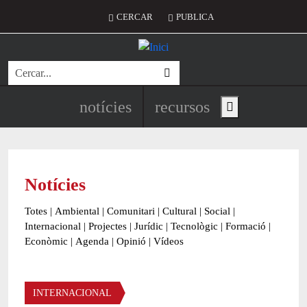
Vés al contingut
Menú del compte d'usuari
CERCAR
PUBLICA
Cerca
Navegació principal de l'encapç
notícies
recursos
Show main menu
Notícies
Totes
|
Ambiental
|
Comunitari
|
Cultural
|
Social
|
Internacional
|
Projectes
|
Jurídic
|
Tecnològic
|
Formació
|
Econòmic
|
Agenda
|
Opinió
|
Vídeos
Àmbit de la notícia
INTERNACIONAL