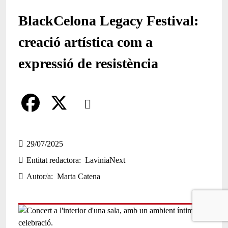
BlackCelona Legacy Festival:
creació artística com a
expressió de resistència
Comparteix
Compartir en altres xarxes socials
F
X
a
29/07/2025
Entitat redactora
LaviniaNext
c
Autor/a
Marta Catena
e
b
o