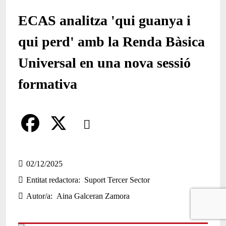
ECAS analitza 'qui guanya i
qui perd' amb la Renda Bàsica
Universal en una nova sessió
formativa
Comparteix
Compartir en altres xarxes socials
F
X
a
02/12/2025
Entitat redactora
Suport Tercer Sector
c
Autor/a
Aina Galceran Zamora
e
b