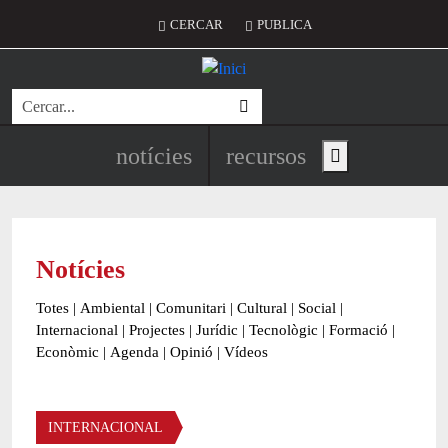
Vés al contingut
Menú del compte d'usuari
CERCAR
PUBLICA
Cerca
Navegació principal de l'encapç
notícies
recursos
Show main menu
Notícies
Totes
|
Ambiental
|
Comunitari
|
Cultural
|
Social
|
Internacional
|
Projectes
|
Jurídic
|
Tecnològic
|
Formació
|
Econòmic
|
Agenda
|
Opinió
|
Vídeos
Àmbit de la notícia
INTERNACIONAL