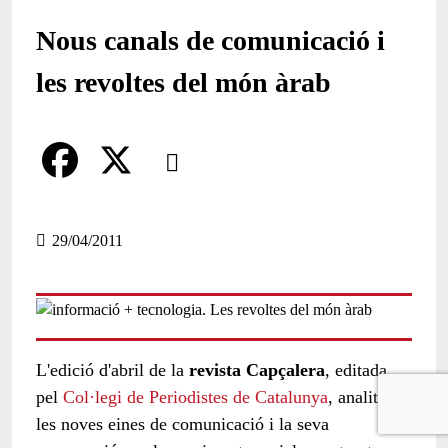
Nous canals de comunicació i
les revoltes del món àrab
Comparteix
Compartir en altres xarxes socials
F
X
a
29/04/2011
c
e
b
L'edició d'abril de la
revista Capçalera
, editada
o
pel
Col·legi de Periodistes de Catalunya
, analitza
o
les noves eines de comunicació i la seva