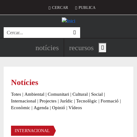
Vés al contingut
Menú del compte d'usuari
CERCAR
PUBLICA
Cerca
Navegació principal de l'encapç
notícies
recursos
Show main menu
Notícies
Totes
|
Ambiental
|
Comunitari
|
Cultural
|
Social
|
Internacional
|
Projectes
|
Jurídic
|
Tecnològic
|
Formació
|
Econòmic
|
Agenda
|
Opinió
|
Vídeos
Àmbit de la notícia
INTERNACIONAL