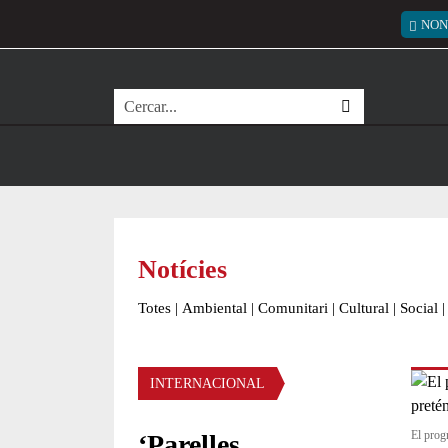
Vés al contingut
Menú
NON
Cerca
Notícies
Totes
|
Ambiental
|
Comunitari
|
Cultural
|
Social
|
Àmbit de la notícia
INTERNACIONAL
El prog
‘Parelles