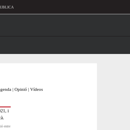
UBLICA
alament
genda
|
Opinió
|
Vídeos
ió entre