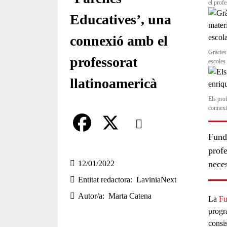
el profe
Educatives’, una
connexió amb el
Gràcies
professorat
escoles
llatinoamericà
Els pro
connexi
Comparteix
Fund
Compartir en altres xarxes socia
F
X
profe
a
12/01/2022
neces
Entitat redactora
LaviniaNext
c
Autor/a
Marta Catena
e
La
Fu
progr
b
consis