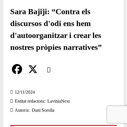
Sara Bajiji: “Contra els
discursos d'odi ens hem
d'autoorganitzar i crear les
nostres pròpies narratives”
Comparteix
Compartir en altres xarxes socials
F
X
a
12/11/2024
Entitat redactora
LaviniaNext
c
Autor/a
Dani Sorolla
e
b