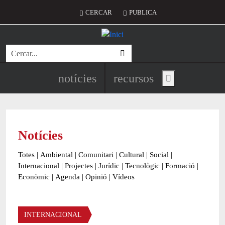
Vés al contingut
Menú del compte d'usuari
CERCAR
PUBLICA
Cerca
Navegació principal de l'encapç
notícies
recursos
Show main menu
Notícies
Totes
|
Ambiental
|
Comunitari
|
Cultural
|
Social
|
Internacional
|
Projectes
|
Jurídic
|
Tecnològic
|
Formació
|
Econòmic
|
Agenda
|
Opinió
|
Vídeos
Àmbit de la notícia
INTERNACIONAL