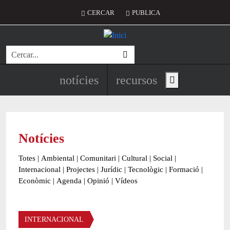
Vés al contingut
Menú del compte d'usuari
CERCAR
PUBLICA
Cerca
Navegació principal de l'encapç
notícies
recursos
Show main menu
Notícies
Totes
|
Ambiental
|
Comunitari
|
Cultural
|
Social
|
Internacional
|
Projectes
|
Jurídic
|
Tecnològic
|
Formació
|
Econòmic
|
Agenda
|
Opinió
|
Vídeos
Àmbit de la notícia
INTERNACIONAL