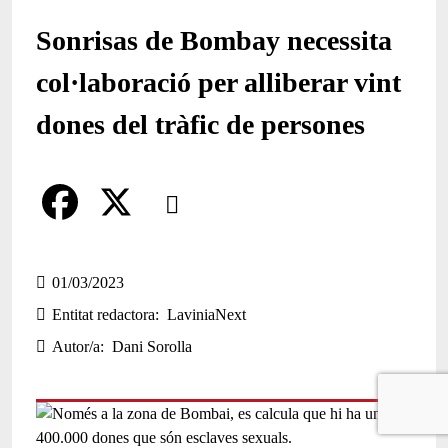
Sonrisas de Bombay necessita
col·laboració per alliberar vint
dones del tràfic de persones
Comparteix
Compartir en altres xarxes socials
F
X
a
01/03/2023
Entitat redactora
LaviniaNext
c
Autor/a
Dani Sorolla
e
b
o