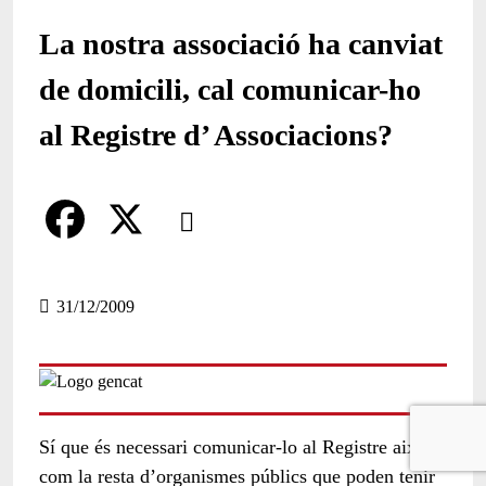
La nostra associació ha canviat
de domicili, cal comunicar-ho
al Registre d’ Associacions?
Comparteix
Compartir en altres xarxes socials
F
X
a
31/12/2009
c
e
b
Sí que és necessari comunicar-lo al Registre així
o
com la resta d’organismes públics que poden tenir