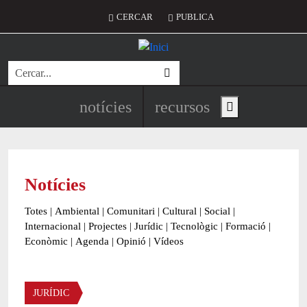
Vés al contingut
Menú del compte d'usuari
CERCAR
PUBLICA
Cerca
Navegació principal de l'encapç
notícies
recursos
Show main menu
Notícies
Totes
|
Ambiental
|
Comunitari
|
Cultural
|
Social
|
Internacional
|
Projectes
|
Jurídic
|
Tecnològic
|
Formació
|
Econòmic
|
Agenda
|
Opinió
|
Vídeos
Àmbit de la notícia
JURÍDIC