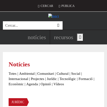
Vés al contingut
Menú del compte d'usuari
CERCAR
PUBLICA
Cerca
Navegació principal de l'encapç
notícies
recursos
Show main menu
Notícies
Totes
|
Ambiental
|
Comunitari
|
Cultural
|
Social
|
Internacional
|
Projectes
|
Jurídic
|
Tecnològic
|
Formació
|
Econòmic
|
Agenda
|
Opinió
|
Vídeos
Àmbit de la notícia
JURÍDIC