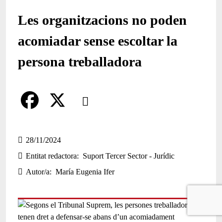
Les organitzacions no poden
acomiadar sense escoltar la
persona treballadora
Comparteix
Compartir en altres xarxes socials
F
X
a
28/11/2024
Entitat redactora
Suport Tercer Sector - Jurídic
c
Autor/a
María Eugenia Ifer
e
b
o