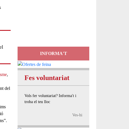
Servei
d'Assessorament
gratuït per a entitats
el
INFORMA'T
isme
,
Fes voluntariat
ent del
Vols fer voluntariat? Informa't i
troba el teu lloc
xims
ió
Ves-hi
ans”.