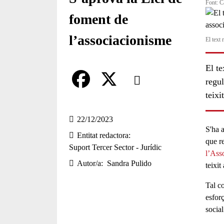
Font: C
foment de
l’associacionisme
El text 
El t
Comparteix
regul
teixi
Compartir en altres xarxes socia
F
X
a
22/12/2023
S'ha 
Entitat redactora
c
que r
Suport Tercer Sector - Jurídic
l’Ass
e
Autor/a
Sandra Pulido
teixit
b
Tal co
o
esfor
o
social