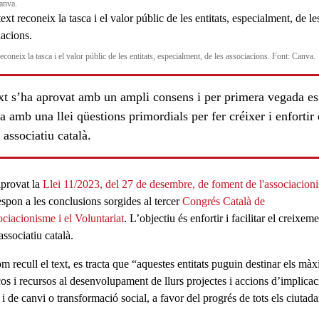
anva.
reconeix la tasca i el valor públic de les entitats, especialment, de les associacions. Font: Canva.
ext s’ha aprovat amb un ampli consens i per primera vegada es
a amb una llei qüestions primordials per fer créixer i enfortir 
t associatiu català.
ls
aprovat la
Llei 11/2023, del 27 de desembre, de foment de l'associacion
espon a les conclusions sorgides al tercer
Congrés Català de
ociacionisme i el Voluntariat
. L’objectiu és enfortir i facilitar el creixem
 associatiu català.
m recull el text, es tracta que “aquestes entitats puguin destinar els mà
ços i recursos al desenvolupament de llurs projectes i accions d’implicac
 i de canvi o
transformació social
, a favor del progrés de tots els ciutad