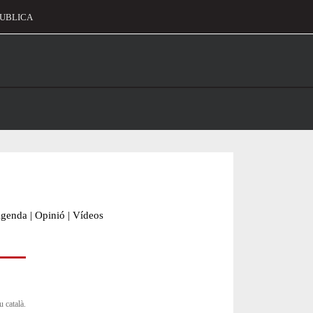
UBLICA
alament
genda
|
Opinió
|
Vídeos
u català.