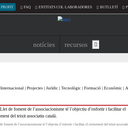
 del compte d'usuari
 PROFIT
FAQ
ENTITATS COL·LABORADORES
BUTLLETÍ
P
Navegació principal de l'encapç
notícies
recursos
Show main menu
Internacional
|
Projectes
|
Jurídic
|
Tecnològic
|
Formació
|
Econòmic
|
A
de foment de l’associacionisme té l’objectiu d’enfortir i facilitar el creixement del teixit associati